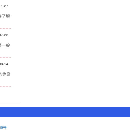
11-27
往了解
07-22
径一般
08-14
的绝缘
09号