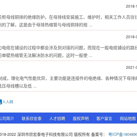
2018-
关柜母线铜排的绝缘防护。在母排线安装施工、维护时，相关工作人员往
了解，这是由于母排热缩管与母线铜排的规 ...
2018-
力电缆在铺设的过程中都会涉及到对接的问题，而现在一般电缆铺设的路
壁热缩管无法解决防水的问题，这时一般使 ...
2021-
成，理化电气性能优异，主要功能是连接件的电绝缘、各种情况下母排
母线槽以及低 ...
人人网
公司简介
联系欣宏泰
人才招聘
版权声明
客户留言
网站地图
t © 2018-2022 深圳市欣宏泰电子科技有限公司 版权所有 备案号：
粤ICP备180489