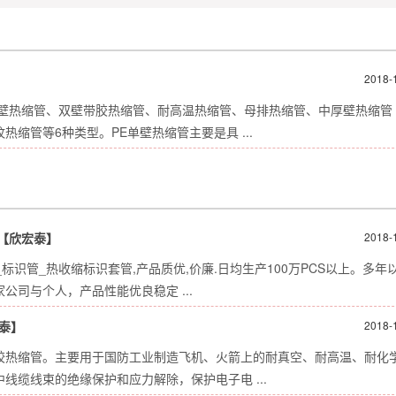
2018-
单壁热缩管、双壁带胶热缩管、耐高温热缩管、母排热缩管、中厚壁热缩管
缩管等6种类型。PE单壁热缩管主要是具 ...
圳【欣宏泰】
2018-
标识管_热收缩标识套管,产品质优,价廉.日均生产100万PCS以上。多年
司与个人，产品性能优良稳定 ...
泰】
2018-
胶热缩管。主要用于国防工业制造飞机、火箭上的耐真空、耐高温、耐化
缆线束的绝缘保护和应力解除，保护电子电 ...