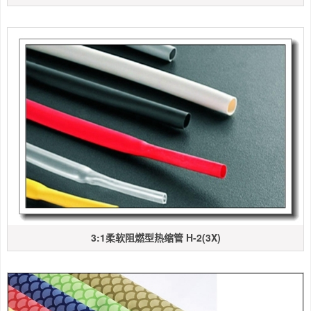
3:1柔软阻燃型热缩管 H-2(3X)​