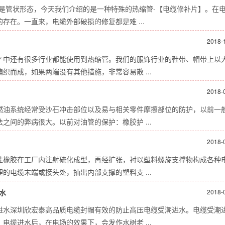
是管状形态，今天我们介绍的是一种特殊的热缩管-【电缆修补片】。在
在。一直来，电缆外部破损的修复都是难 ...
2018-
产中还有很多行业都能使用到热缩管。我们的服饰行业的鞋带、帽带上以
而成，如果两端没有其他措施，非常容易散 ...
2018-
燃油系统经常受沙石冲击部位以及易与相关零件摩擦部位的防护，以前一
间的弊病很大。以前对油管的保护：橡胶护 ...
2018-
硅橡胶在工厂内注射硫化成型，再经扩张，衬以塑料螺旋支撑物构成各种
电缆末端或接头处，抽出内部支撑的塑料支 ...
水
2018-
进水深圳欣宏泰高品质电缆封帽有效的防止高压电缆受潮进水。电缆受潮
缆进水后，在电场的效果下，会发作水树老 ...