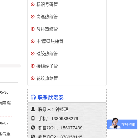
标识号码管
高温热缩管
母排热缩管
中/厚壁热缩管
硅胶热缩管
接线端子管
花纹热缩管
05-30
联系欣宏泰
卤阻燃
联系人：钟经理
手机：13809886279
06-07
销售QQ1：156077439
路与重
销售QQ2：376058145