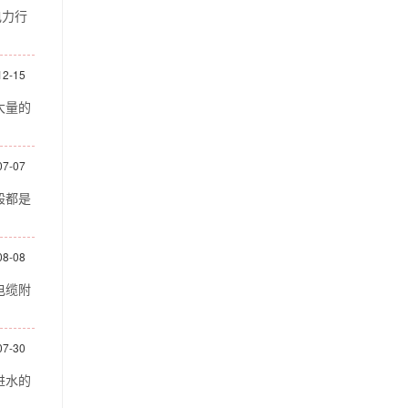
电力行
12-15
大量的
07-07
般都是
08-08
电缆附
07-30
进水的