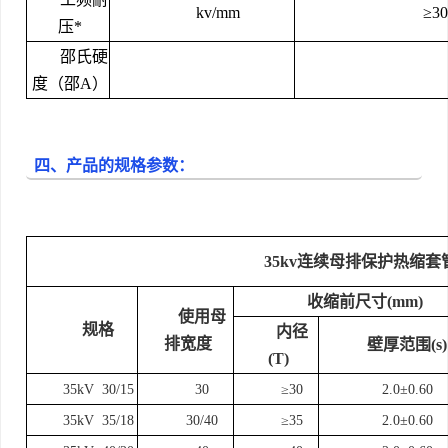
kv/mm
≥30
压*
邵氏硬
度（邵A）
四、产品的规格参数：
35kv
连续母排保护热缩套
收缩前尺寸
(mm)
使用母
规格
内径
排宽度
壁厚范围
(s)
(T)
35kV 30/15
30
≥30
2.0±0.60
35kV 35/18
30/40
≥35
2.0±0.60