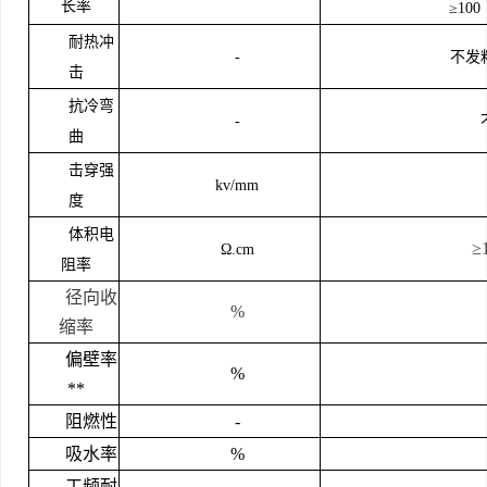
长率
≥10
耐热冲
-
不发
击
抗冷弯
-
曲
击穿强
kv/mm
度
体积电
≥
Ω.cm
阻率
径向收
%
缩率
偏壁率
%
**
阻燃性
-
吸水率
%
工频耐