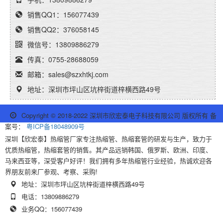
销售QQ1：156077439
销售QQ2：376058145
微信号：13809886279
传真：0755-28688059
邮箱：sales@szxhtkj.com
地址：深圳市坪山区坑梓街道梓横西路49号
Copyright © 2018-2022 深圳市欣宏泰电子科技有限公司 版权所有 备
案号：
粤ICP备18048909号
深圳【欣宏泰】热缩管厂家专注热缩管、热缩套管的研发与生产，致力于
优质热缩管，热缩套管的销售。其产品远销韩国、俄罗斯、欧洲、印度、
马来西亚等，深受客户好评！我们拥有多年热缩管行业经验，热诚欢迎各
界朋友前来厂参观、考察、采购!
地址：深圳市坪山区坑梓街道梓横西路49号
电话：13809886279
业务QQ：156077439