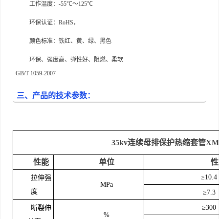
工作温度：-55℃～125℃
环保认证：RoHS，
颜色标准：铁红、黄、绿、黑色
环保、强度高、弹性好、阻燃、柔软
GB/T 1059-2007
三、产品的技术参数：
35kv
连续母排保护热缩套管
XM
性能
单位
性
≥10
拉伸强
MPa
度
≥7.
≥30
断裂伸
%